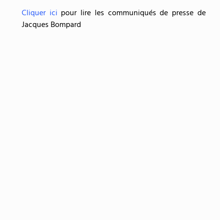
Cliquer ici
pour lire les communiqués de presse de
Jacques Bompard
Partagez cet article
Facebook
Twitter
LinkedIn
PRÉCÉDENT
SUIVANT
Le 1er R.E.C va-t-il partir d’Orange? Jacques Bompard demande un rendez-vous avec le ministre de la défense
La pause fiscale, c’est pas maintenant!
Page Facebook